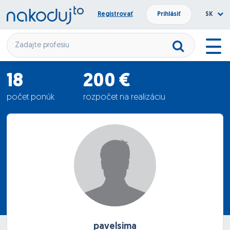
Registrovať
Prihlásiť
SK
18
200 €
počet ponúk
rozpočet na realizáciu
266.61 €
priemerná ponuka
pavelsima