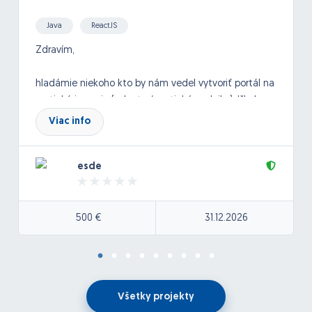
Java
ReactJS
Zdravím,
hladámie niekoho kto by nám vedel vytvoriť portál na
erotickú inzerciu (eskorty / erotické podniky). Išlo by o
medinárodný inzertný systém, kde by si vedeli
Viac info
spoločnice zadávať inzeráty. fotky.
esde
Viac info by sme prebrali podrobnejšie po dohode.
Tu pridávam stránku ako príklad pre predstavu:
500 €
31.12.2026
https://escortfox.com/sk
Všetky projekty