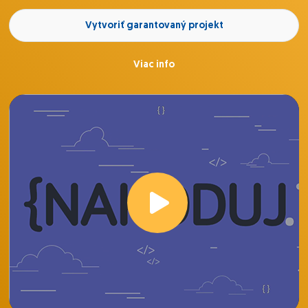
Vytvoriť garantovaný projekt
Viac info