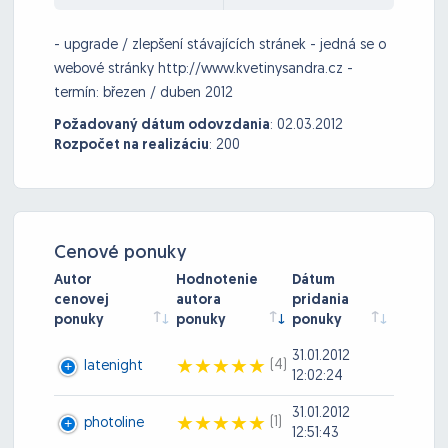
- upgrade / zlepšení stávajících stránek - jedná se o
webové stránky http://www.kvetinysandra.cz -
termín: březen / duben 2012
Požadovaný dátum odovzdania
:
02.03.2012
Rozpočet na realizáciu
:
200
Cenové ponuky
Autor
Hodnotenie
Dátum
cenovej
autora
pridania
ponuky
ponuky
ponuky
31.01.2012
(4)
latenight
12:02:24
31.01.2012
(1)
photoline
12:51:43