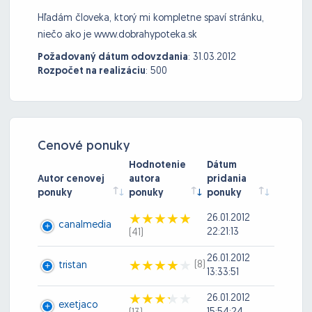
Hľadám človeka, ktorý mi kompletne spaví stránku,
niečo ako je www.dobrahypoteka.sk
Požadovaný dátum odovzdania
:
31.03.2012
Rozpočet na realizáciu
:
500
Cenové ponuky
Hodnotenie
Dátum
Autor cenovej
autora
pridania
ponuky
ponuky
ponuky
26.01.2012
canalmedia
22:21:13
(41)
26.01.2012
(8)
tristan
13:33:51
26.01.2012
exetjaco