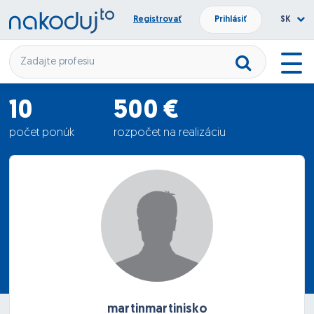
Registrovať
Prihlásiť
SK
10
500 €
počet ponúk
rozpočet na realizáciu
390 €
priemerná ponuka
martinmartinisko