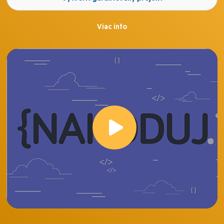
môže byť problémom, ale momentálne nemáme čas
na čakanie s vývojom nového systému.
Viac info
Boli by sme radi, ak by sme našli partnera, ktorý sa
zodpovedne a spoľahlivo zhostí predmetných úprav.
Ďakujem vopred za vaše reakcie.