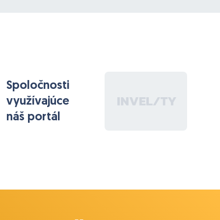
statusy. Na niektoré statusy sú prepojené ďalšie
funkcie ako napríklad automatické odosielanie
emailov.
Systém eviduje dátum pridania objednávky do
systému.
V rámci úprav by sme potrebovali:
Spoločnosti
1. Napojiť na ďalšie statusy automatické odoslanie
využívajúce
emailov, t.j. keď bude objednávka v určitom statuse
dlhšie ako nejaký čas, systém automaticky odošle na
náš portál
emailovú adresu prednastavenú emailovú šablónu a
zaeviduje jej odoslanie ako zápis pri danej
objednávke.
-- táto funkcionalita už funguje pre pár statusov,
potrebujeme ju teda rozšíriť na iné statusy a priradiť
konkrétnu šablónu a určiť konkrétne časové okno.
2. Automatické zadanie spôsobu úhrady -
momentálne si spôsob úhrady nastavujeme pri