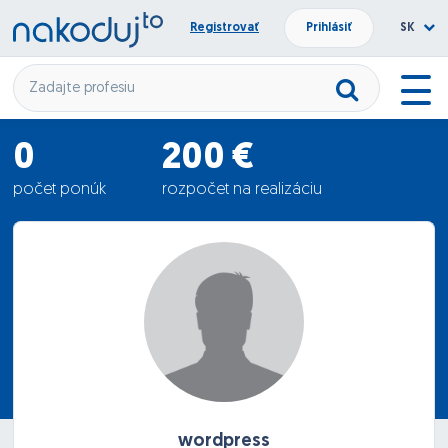
Registrovať
Prihlásiť
SK
0
200 €
počet ponúk
rozpočet na realizáciu
0 €
priemerná ponuka
wordpress