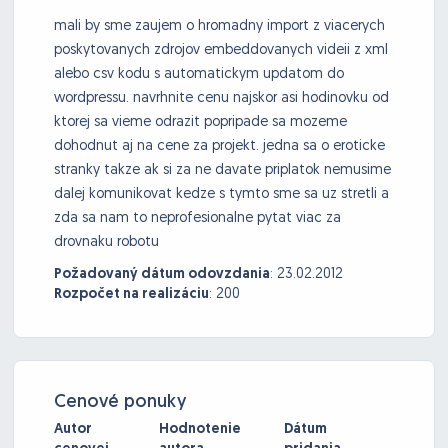
mali by sme zaujem o hromadny import z viacerych
poskytovanych zdrojov embeddovanych videii z xml
alebo csv kodu s automatickym updatom do
wordpressu. navrhnite cenu najskor asi hodinovku od
ktorej sa vieme odrazit popripade sa mozeme
dohodnut aj na cene za projekt. jedna sa o eroticke
stranky takze ak si za ne davate priplatok nemusime
dalej komunikovat kedze s tymto sme sa uz stretli a
zda sa nam to neprofesionalne pytat viac za
drovnaku robotu
Požadovaný dátum odovzdania
:
23.02.2012
Rozpočet na realizáciu
:
200
Cenové ponuky
Autor
Hodnotenie
Dátum