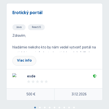
Erotický portál
Java
ReactJS
Zdravím,
hladámie niekoho kto by nám vedel vytvoriť portál na
erotickú inzerciu (eskorty / erotické podniky). Išlo by o
medinárodný inzertný systém, kde by si vedeli
Viac info
spoločnice zadávať inzeráty. fotky.
esde
Viac info by sme prebrali podrobnejšie po dohode.
Tu pridávam stránku ako príklad pre predstavu:
500 €
31.12.2026
https://escortfox.com/sk