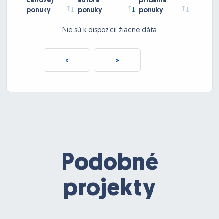
cenovej
autora
pridania
ponuky
ponuky
ponuky
Nie sú k dispozícii žiadne dáta
<
>
Podobné
projekty