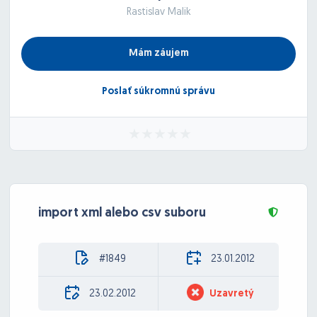
Rastislav Malik
Mám záujem
Poslať súkromnú správu
import xml alebo csv suboru
#1849
23.01.2012
23.02.2012
Uzavretý