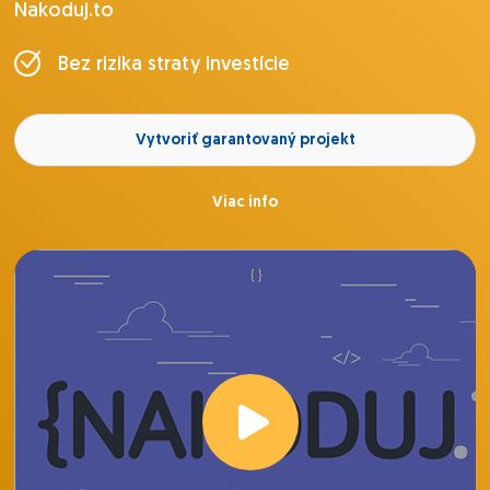
Nakoduj.to
Bez rizika straty investície
Vytvoriť garantovaný projekt
Viac info