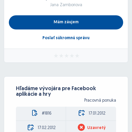
Jana Zamboriova
Mám záujem
Poslať súkromnú správu
Hľadáme vývojára pre Facebook
aplikácie a hry
Pracovná ponuka
#1816
17.01.2012
17.02.2012
Uzavretý