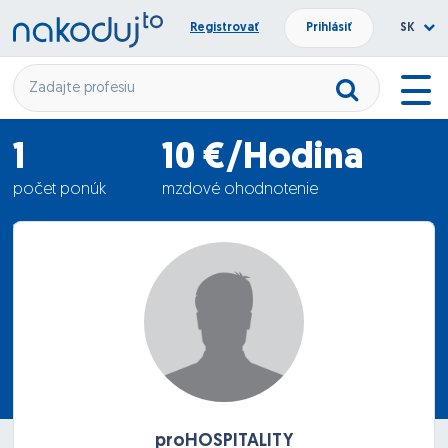
Registrovať
Prihlásiť
SK
1
10 €/Hodina
počet ponúk
mzdové ohodnotenie
17.02.2012
termín nástupu
proHOSPITALITY