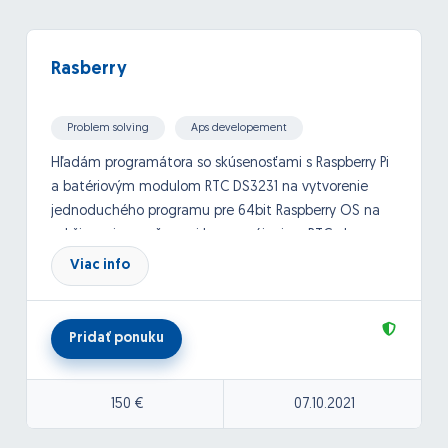
Rasberry
Problem solving
Aps developement
Hľadám programátora so skúsenosťami s Raspberry Pi
a batériovým modulom RTC DS3231 na vytvorenie
jednoduchého programu pre 64bit Raspberry OS na
udržiavanie sys. času aj bez napájania a RTC alarmom
na zapnutie RPi v danom čase, v daný deň, nie je
Viac info
potrebné GUI, stačí aby bol nastaviteľný cez terminal.
Dakujem za spolupracu
Pridať ponuku
Pekny den
JK
150 €
07.10.2021