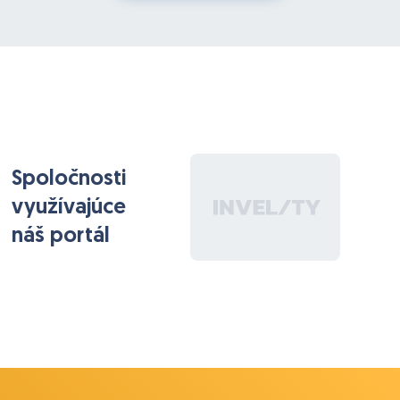
Objednávky môžu mať rôzne užívateľom zadané
statusy. Na niektoré statusy sú prepojené ďalšie
funkcie ako napríklad automatické odosielanie
emailov.
Systém eviduje dátum pridania objednávky do
systému.
V rámci úprav by sme potrebovali:
Spoločnosti
1. Napojiť na ďalšie statusy automatické odoslanie
využívajúce
emailov, t.j. keď bude objednávka v určitom statuse
dlhšie ako nejaký čas, systém automaticky odošle na
náš portál
emailovú adresu prednastavenú emailovú šablónu a
zaeviduje jej odoslanie ako zápis pri danej
objednávke.
-- táto funkcionalita už funguje pre pár statusov,
potrebujeme ju teda rozšíriť na iné statusy a priradiť
konkrétnu šablónu a určiť konkrétne časové okno.
2. Automatické zadanie spôsobu úhrady -