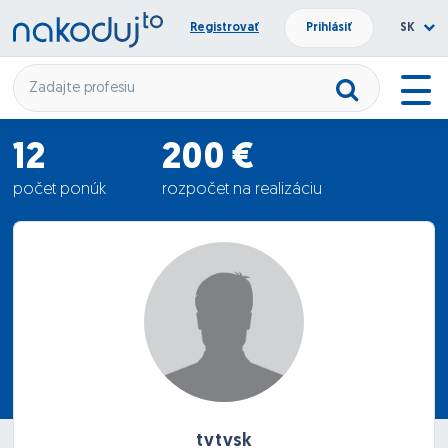
Registrovať
Prihlásiť
SK
12
200 €
počet ponúk
rozpočet na realizáciu
5116.67 €
priemerná ponuka
tvtvsk