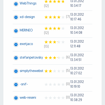
13.01.2012
WebThings
10:34:17
(12)
13.01.2012
(7)
xd-design
10:17:46
13.01.2012
MERINEO
10:34:08
(12)
13.01.2012
exetjaco
12:11:48
(13)
13.01.2012
(6)
stefanpetovsky
13:34:51
13.01.2012
(5)
simplythewebst
10:27:02
13.01.2012
(0)
-snif-
10:19:10
13.01.2012
(0)
web-reseni
10:38:29