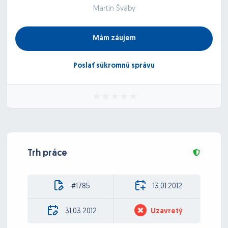
Martin Šváby
Mám záujem
Poslať súkromnú správu
Trh práce
#1785
13.01.2012
31.03.2012
Uzavretý