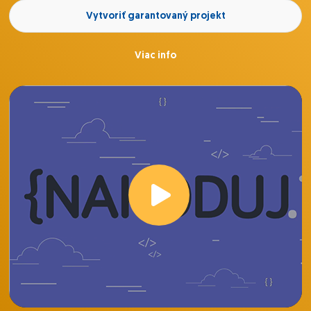
Uvedomujeme si, že neznalosť architektúry systému
Vytvoriť garantovaný projekt
môže byť problémom, ale momentálne nemáme čas
na čakanie s vývojom nového systému.
Viac info
Boli by sme radi, ak by sme našli partnera, ktorý sa
zodpovedne a spoľahlivo zhostí predmetných úprav.
Ďakujem vopred za vaše reakcie.