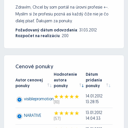
Zdravím, Chcel by som portál na úrovni profesie +-.
Myslím si že profesiu pozná asi každý čiže nie je čo
ďalej písať. Ďakujem za ponuky.
Požadovaný dátum odovzdania
:
31.03.2012
Rozpočet na realizáciu
:
200
Cenové ponuky
Hodnotenie
Dátum
Autor cenovej
autora
pridania
ponuky
ponuky
ponuky
14.01.2012
visiblepromotion
13:28:15
(10)
13.01.2012
NARATIVE
14:04:33
(57)