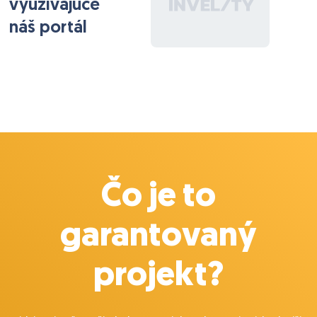
využívajúce
náš portál
Čo je to
garantovaný
projekt?