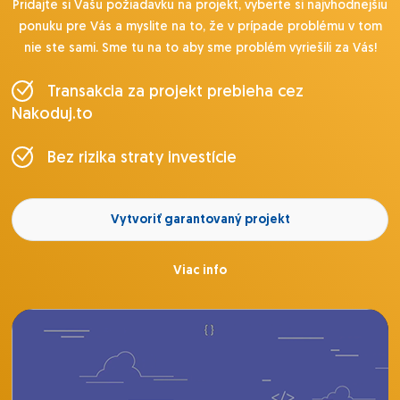
Pridajte si Vašu požiadavku na projekt, vyberte si najvhodnejšiu
ponuku pre Vás a myslite na to, že v prípade problému v tom
nie ste sami. Sme tu na to aby sme problém vyriešili za Vás!
Transakcia za projekt prebieha cez
Nakoduj.to
Bez rizika straty investície
Vytvoriť garantovaný projekt
Viac info