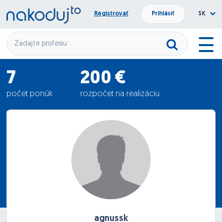
Registrovať
Prihlásiť
SK
7
200 €
počet ponúk
rozpočet na realizáciu
114.71 €
priemerná ponuka
agnussk