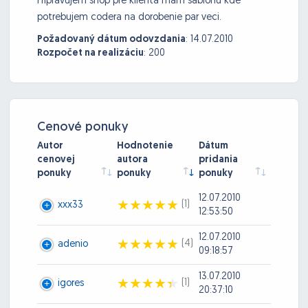
Pripravujem shop pre klienta mam sablonu kde
potrebujem codera na dorobenie par veci.
Požadovaný dátum odovzdania
:
14.07.2010
Rozpočet na realizáciu
:
200
Cenové ponuky
Autor
Hodnotenie
Dátum
cenovej
autora
pridania
ponuky
ponuky
ponuky
12.07.2010
(1)
xxx33
12:53:50
12.07.2010
(4)
adenio
09:18:57
13.07.2010
(1)
igores
20:37:10