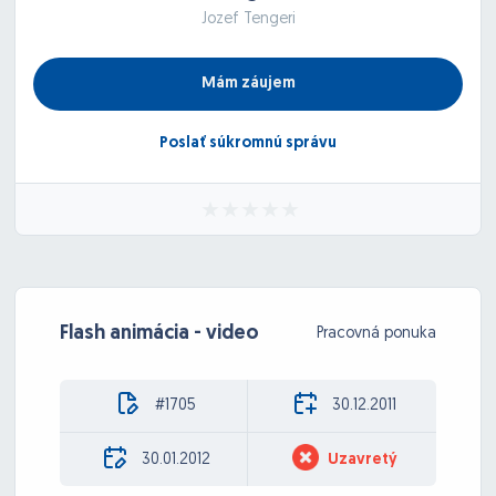
Jozef Tengeri
Mám záujem
Poslať súkromnú správu
Flash animácia - video
Pracovná ponuka
#1705
30.12.2011
30.01.2012
Uzavretý