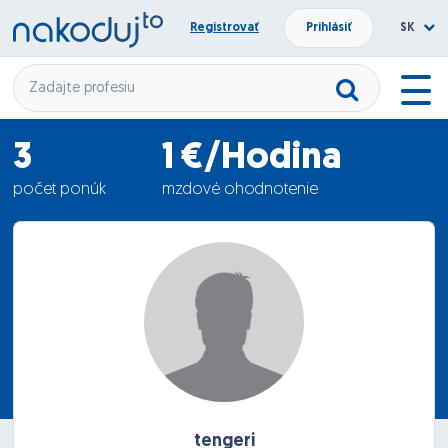
Registrovať
Prihlásiť
SK
3
1 €/Hodina
počet ponúk
mzdové ohodnotenie
30.01.2012
termín nástupu
tengeri