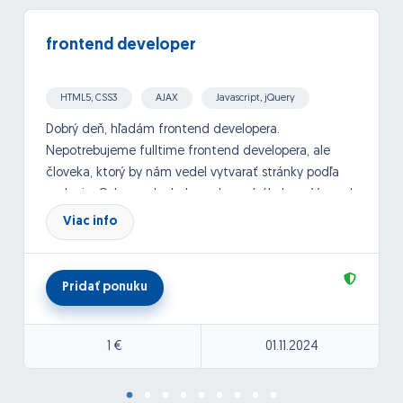
frontend developer
HTML5, CSS3
AJAX
Javascript, jQuery
Dobrý deň, hľadám frontend developera.
Nepotrebujeme fulltime frontend developera, ale
človeka, ktorý by nám vedel vytvarať stránky podľa
zadania. Odmena by bola vyplacaná úkolovo. Vopred
by sme sa stale dohodli na každom projekte.
Viac info
Ďakujem.
Pridať ponuku
1 €
01.11.2024