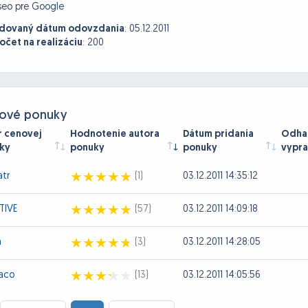
seo pre Google
dovaný dátum odovzdania
:
05.12.2011
očet na realizáciu
:
200
ové ponuky
r cenovej
Hodnotenie autora
Dátum pridania
Odhad
ky
ponuky
ponuky
vypra
tr
(1)
03.12.2011 14:35:12
TIVE
(57)
03.12.2011 14:09:18
a
(3)
03.12.2011 14:28:05
aco
(13)
03.12.2011 14:05:56