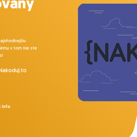
ovaný
najvhodnejšiu
lému v tom nie ste
s!
 Nakoduj.to
 info