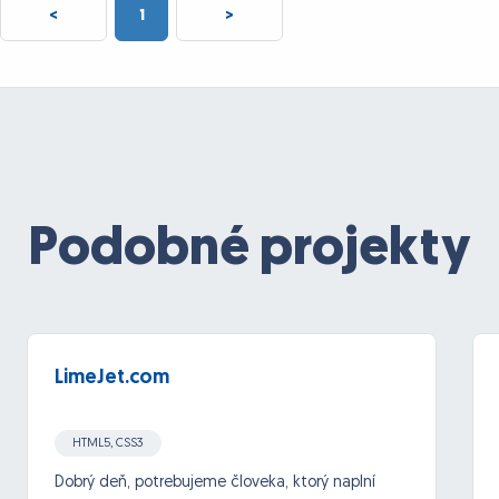
<
1
>
Podobné projekty
LimeJet.com
HTML5, CSS3
Dobrý deň, potrebujeme človeka, ktorý naplní