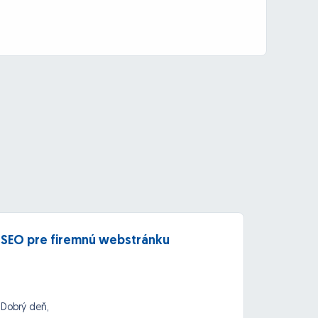
SEO pre firemnú webstránku
Copyw
SEO
Dobrý deň,
text s 