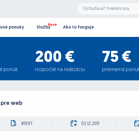
vné ponuky
Služby
Ako to funguje
200 €
75 €
t ponúk
rozpočet na realizáciu
priemerná ponu
 pre web
#1597
03.12.2011