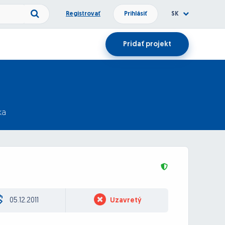
Registrovať
Prihlásiť
SK
Pridať projekt
ka
05.12.2011
Uzavretý