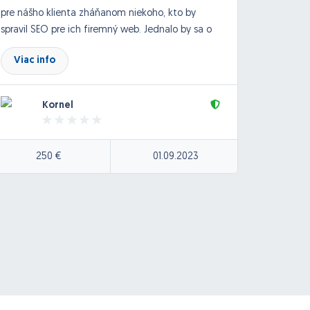
pre nášho klienta zháňanom niekoho, kto by
spravil SEO pre ich firemný web. Jednalo by sa o
cca 5 - 7 kľúčových slov. Analýza kw je
Viac info
Viac
pripravená, išlo by teda o linkbuilding. Podrobnosti
v súkromnej správe.
Kornel
250 €
01.09.2023