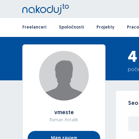
Freelanceri
Spoločnosti
Projekty
Praco
4
poče
Seo
vmeste
Roman Antalík
Mám záujem