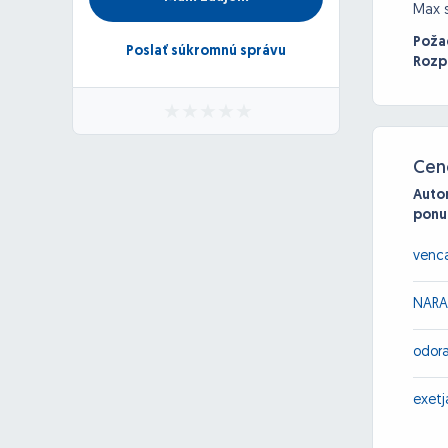
Max 
Poža
Poslať súkromnú správu
Rozp
Cen
Auto
ponu
venca
NARA
odor
exetj