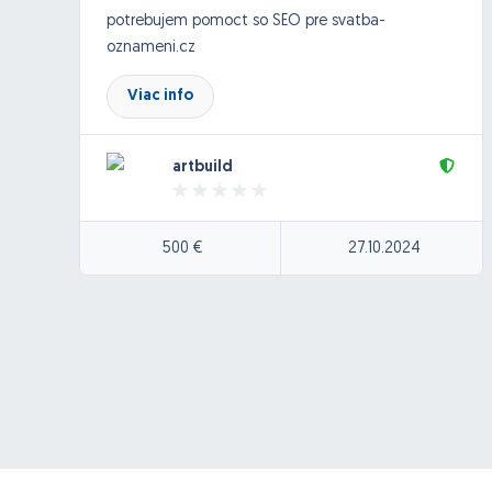
potrebujem pomoct so SEO pre svatba-
oznameni.cz
Technicky audit, oprava chyb, onpage
Viac info
optimalizacia.
Pre google.cz
artbuild
Primarne kw: svatebni oznameni.
Potrebujeme vysledky.
500 €
27.10.2024
Dakujem za ponuky