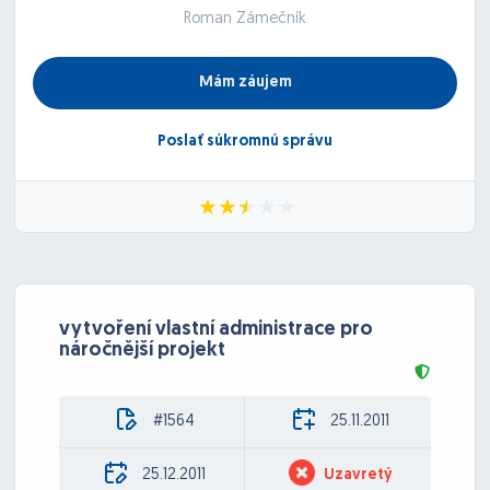
Roman Zámečník
Mám záujem
Poslať súkromnú správu
vytvoření vlastní administrace pro
náročnější projekt
#1564
25.11.2011
25.12.2011
Uzavretý