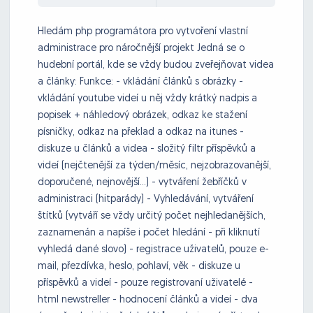
Hledám php programátora pro vytvoření vlastní
administrace pro náročnější projekt Jedná se o
hudební portál, kde se vždy budou zveřejňovat videa
a články: Funkce: - vkládání článků s obrázky -
vkládání youtube videí u něj vždy krátký nadpis a
popisek + náhledový obrázek, odkaz ke stažení
písničky, odkaz na překlad a odkaz na itunes -
diskuze u článků a videa - složitý filtr příspěvků a
videí (nejčtenější za týden/měsíc, nejzobrazovanější,
doporučené, nejnovější…) - vytváření žebříčků v
administraci (hitparády) - Vyhledávání, vytváření
štítků (vytváří se vždy určitý počet nejhledanějších,
zaznamenán a napíše i počet hledání - při kliknutí
vyhledá dané slovo) - registrace uživatelů, pouze e-
mail, přezdívka, heslo, pohlaví, věk - diskuze u
příspěvků a videí - pouze registrovaní uživatelé -
html newstreller - hodnocení článků a videí - dva