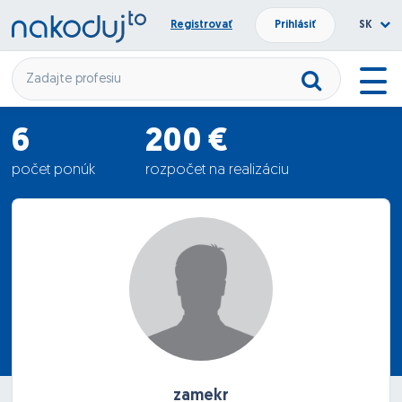
Registrovať
Prihlásiť
SK
6
200 €
počet ponúk
rozpočet na realizáciu
591.67 €
priemerná ponuka
zamekr