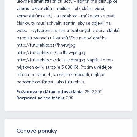
úrovně administračních účtů - admin má přístup ke
všemu (uživatelům, mailům, žebříčkům, videí,
komentářům atd.) - a redaktor - může pouze psát
články, ty musí schválit admin, aby se objevili na
webu. - vytváření seznamu oblíbených videí a článků
o registrovaných uživatelů Více napoví grafika:
http://futurehits.cz/fhnew.jpg
http://futurehits.cz/hudbavypis.jpg
http://futurehits.cz/detailvidea.jpg Napíšu to bez
nějákých oklik, strop je 5 000 Kč. Prosím uvědějte
reference stránek, které jste kódovali, nejlépe
podobné obtížnosti jako futurehits.
Požadovaný dátum odovzdania
:
25.12.2011
Rozpočet na realizáciu
:
200
Cenové ponuky