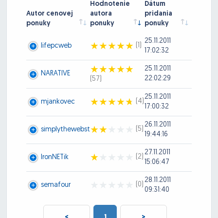
Hodnotenie
Dátum
Autor cenovej
autora
pridania
ponuky
ponuky
ponuky
25.11.2011
(1)
lifepcweb
17:02:32
25.11.2011
NARATIVE
22:02:29
(57)
25.11.2011
(4)
mjankovec
17:00:32
26.11.2011
(5)
simplythewebst
19:44:16
27.11.2011
(2)
IronNETik
15:06:47
28.11.2011
(0)
semafour
09:31:40
<
1
>