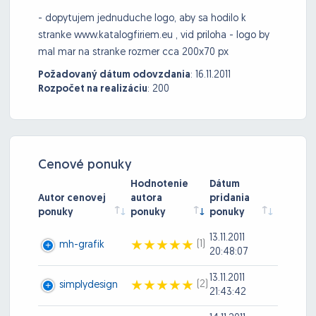
- dopytujem jednuduche logo, aby sa hodilo k
stranke www.katalogfiriem.eu , vid priloha - logo by
mal mar na stranke rozmer cca 200x70 px
Požadovaný dátum odovzdania
:
16.11.2011
Rozpočet na realizáciu
:
200
Cenové ponuky
Hodnotenie
Dátum
Autor cenovej
autora
pridania
ponuky
ponuky
ponuky
13.11.2011
(1)
mh-grafik
20:48:07
13.11.2011
(2)
simplydesign
21:43:42