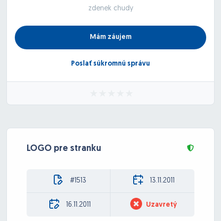
zdenek chudy
Mám záujem
Poslať súkromnú správu
LOGO pre stranku
#1513
13.11.2011
16.11.2011
Uzavretý