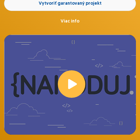
Vytvoriť garantovaný projekt
Viac info