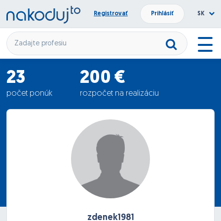
Registrovať
Prihlásiť
SK
23
200 €
počet ponúk
rozpočet na realizáciu
62.09 €
priemerná ponuka
zdenek1981