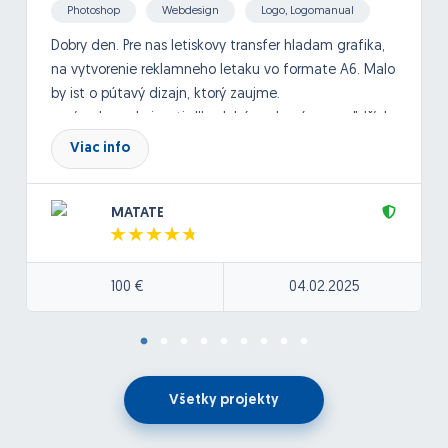
Photoshop
Webdesign
Logo, Logomanual
Dobry den. Pre nas letiskovy transfer hladam grafika,
na vytvorenie reklamneho letaku vo formate A6. Malo
by ist o pútavý dizajn, ktorý zaujme.
v prípade spokojnosti dlhodobá spolupráca na ďalších
prospektoch pre moje firmy.
Viac info
Logo máme vytvorené, aj texty napísané (nebranime
sa úprave textov) ide nám o dizajnové spracovanie.
MATATE
100 €
04.02.2025
Všetky projekty