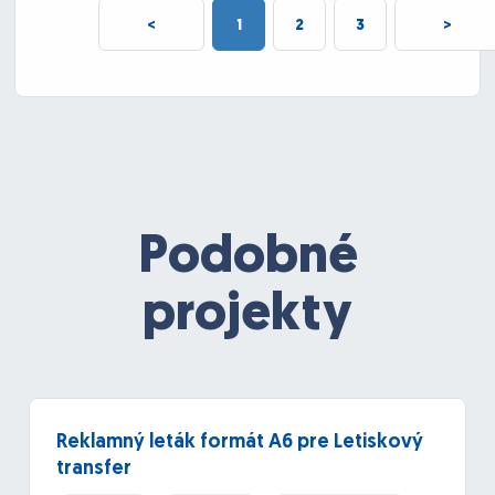
<
1
2
3
>
Podobné
projekty
Reklamný leták formát A6 pre Letiskový
transfer