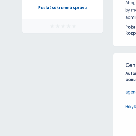
Ahoj,
Poslať súkromnú správu
by mo
admin
Poža
Rozp
Cen
Auto
ponu
agen
Hrky1