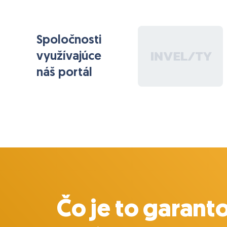
Spoločnosti
využívajúce
náš portál
Čo je to garant