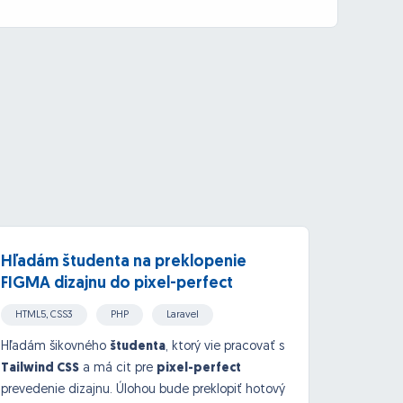
Hľadám študenta na preklopenie
Naist
FIGMA dizajnu do pixel-perfect
first
Tailwind (Laravel)
HTML5, CSS3
PHP
Laravel
Wordp
Javascript, jQuery
Hľadám šikovného
študenta
, ktorý vie pracovať s
Hľadám 
Tailwind CSS
a má cit pre
pixel-perfect
menší 
prevedenie dizajnu. Úlohou bude preklopiť hotový
Naisto