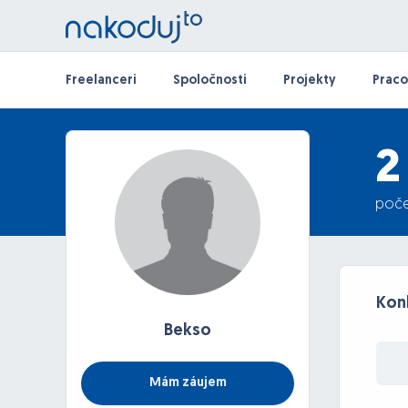
Freelanceri
Spoločnosti
Projekty
Praco
2
poče
Kon
Bekso
Mám záujem