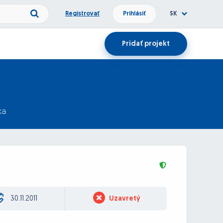
Registrovať
Prihlásiť
SK
Pridať projekt
ka
30.11.2011
Uzavretý