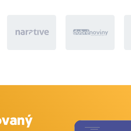
ovaný