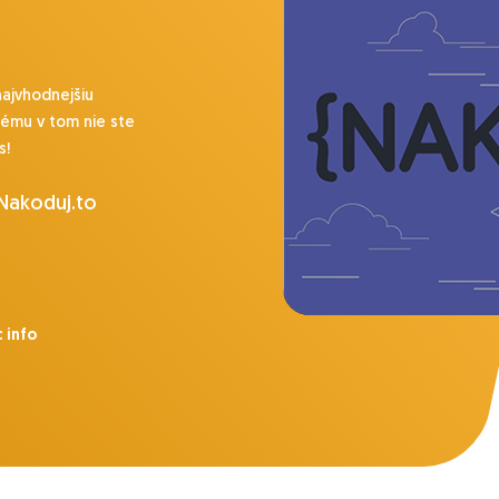
najvhodnejšiu
lému v tom nie ste
s!
 Nakoduj.to
 info