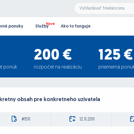
vné ponuky
Služby
Ako to funguje
200 €
125 €
t ponúk
rozpočet na realizáciu
priemerná ponu
kretny obsah pre konkretneho uzivatela
#1511
12.11.2011