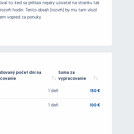
al to, ked sa prihlasi nejaky uzivatel na stranku tak
rozvrh hodin. Tento obsah (rozvrh) by mu tam vlozil
ujem vopred za ponuky.
ovaný počet dní na
Suma za
covanie
vypracovanie
1 deň
150 €
1 deň
100 €