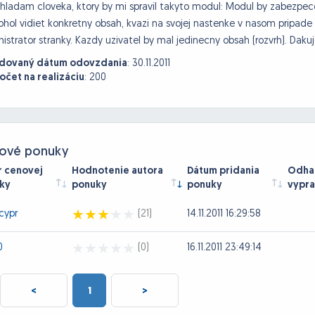
 hladam cloveka, ktory by mi spravil takyto modul: Modul by zabezpecov
hol vidiet konkretny obsah, kvazi na svojej nastenke v nasom pripade 
istrator stranky. Kazdy uzivatel by mal jedinecny obsah (rozvrh). Dak
dovaný dátum odovzdania
:
30.11.2011
očet na realizáciu
:
200
ové ponuky
r cenovej
Hodnotenie autora
Dátum pridania
Odhad
ky
ponuky
ponuky
vypra
cypr
(21)
14.11.2011 16:29:58
0
(0)
16.11.2011 23:49:14
<
1
>