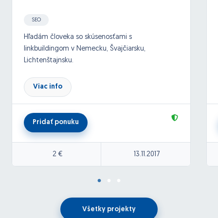
SEO
Hľadám človeka so skúsenosťami s
linkbuildingom v Nemecku, Švajčiarsku,
Lichtenštajnsku.
Nehľadám hromadné registrácie do katalógov.
Viac info
Záujemcovia píšte PM. Nutná znalosť nemčiny.
Pridať ponuku
Ďakujem
2 €
13.11.2017
Všetky projekty