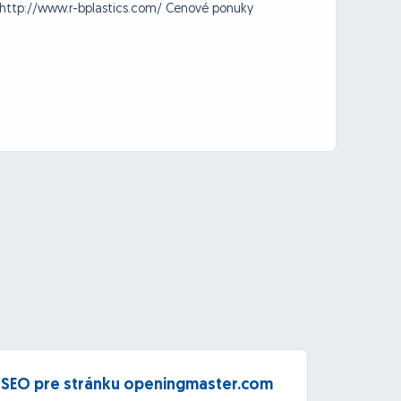
. http://www.r-bplastics.com/ Cenové ponuky
SEO pre stránku openingmaster.com
Tvorb