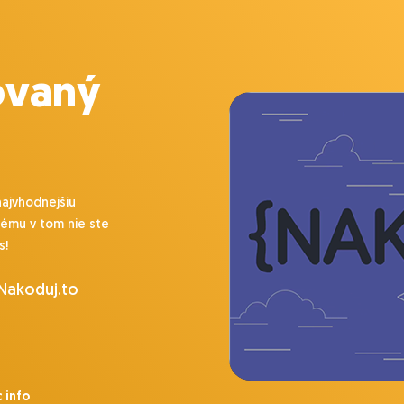
ovaný
najvhodnejšiu
lému v tom nie ste
s!
 Nakoduj.to
 info