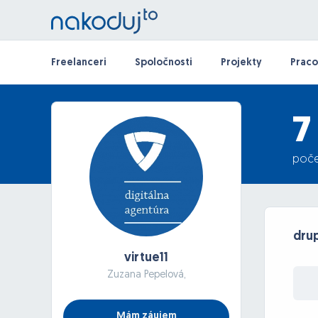
Freelanceri
Spoločnosti
Projekty
Praco
7
poče
dru
virtue11
Zuzana Pepelová,
Mám záujem