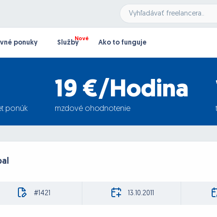
vné ponuky
Služby
Ako to funguje
19 €/Hodina
t ponúk
mzdové ohodnotenie
pal
#1421
13.10.2011