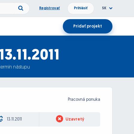
Registrovať
Prihlásiť
SK
Pridať projekt
13.11.2011
termín nástupu
Pracovná ponuka
13.11.2011
Uzavretý