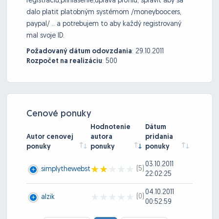
registráciu,prihlásenie,úprava profilu, spraviť aby sa
dalo platit platobným systémom /moneyboocers,
paypal/ .. a potrebujem to aby každý registrovaný
mal svoje ID.
Požadovaný dátum odovzdania
:
29.10.2011
Rozpočet na realizáciu
:
500
Cenové ponuky
Hodnotenie
Dátum
Autor cenovej
autora
pridania
ponuky
ponuky
ponuky
03.10.2011
(5)
simplythewebst
22:02:25
04.10.2011
(0)
alzik
00:52:59