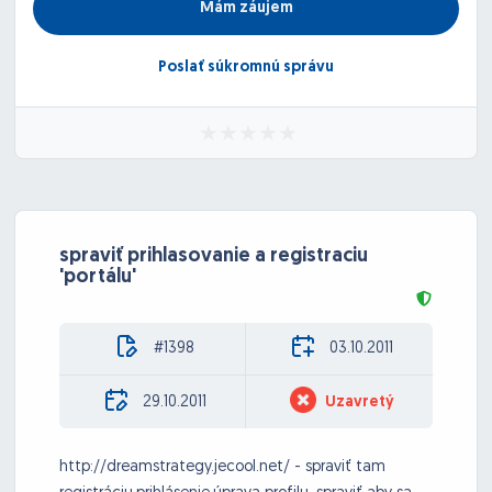
Mám záujem
Poslať súkromnú správu
spraviť prihlasovanie a registraciu
'portálu'
#1398
03.10.2011
29.10.2011
Uzavretý
http://dreamstrategy.jecool.net/ - spraviť tam