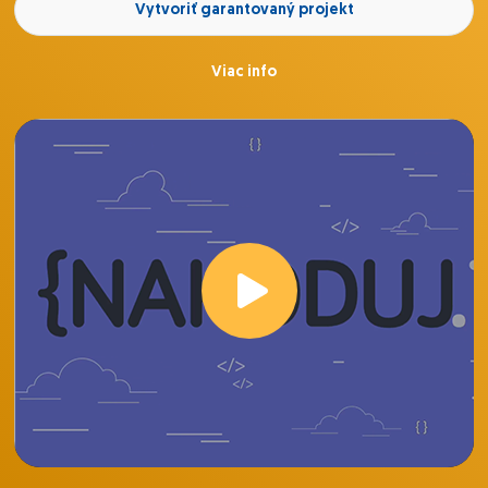
Vytvoriť garantovaný projekt
Viac info