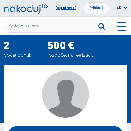
Registrovať
Prihlásiť
SK
2
500 €
počet ponúk
rozpočet na realizáciu
125 €
priemerná ponuka