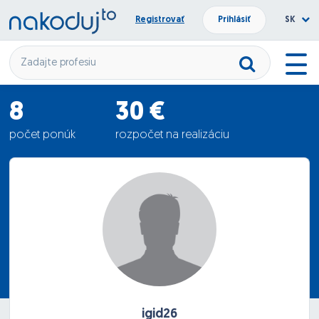
Registrovať
Prihlásiť
SK
8
30 €
počet ponúk
rozpočet na realizáciu
25.13 €
priemerná ponuka
igid26