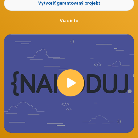
Vytvoriť garantovaný projekt
Viac info