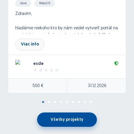
Java
ReactJS
Zdravím,
hladámie niekoho kto by nám vedel vytvoriť portál na
erotickú inzerciu (eskorty / erotické podniky). Išlo by o
medinárodný inzertný systém, kde by si vedeli
Viac info
spoločnice zadávať inzeráty. fotky.
esde
Viac info by sme prebrali podrobnejšie po dohode.
Tu pridávam stránku ako príklad pre predstavu:
500 €
31.12.2026
https://escortfox.com/sk
Všetky projekty