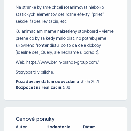
Na stranke by sme chceli rozanimovat niekolko
statickych elementov cez rozne efekty: "prilet"
sekcie, fades, levitacia, etc...
Ku animaciam mame nakresleny storyboard - vieme
presne co by sa kedy malo diat, no potrebujeme
sikovneho frontendistu, co to da cele dokopy
(idealne cez jQuery, ale nechame si poradit).
Web: https://www.berlin-brands-group.com/
Storyboard v prilohe.
Požadovaný dátum odovzdania
:
31.05.2021
Rozpočet na realizáciu
:
500
Cenové ponuky
Autor
Hodnotenie
Dátum