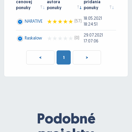
cenovej
autora
pridania
ponuky
ponuky
ponuky
18.05.2021
(57)
NARATIVE
18:24:51
29.07.2021
(0)
Raskalow
17:07:06
<
1
>
Podobné