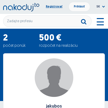
Registrovať
Prihlásiť
SK
2
500 €
počet ponúk
rozpočet na realizáciu
175 €
priemerná ponuka
jakubos