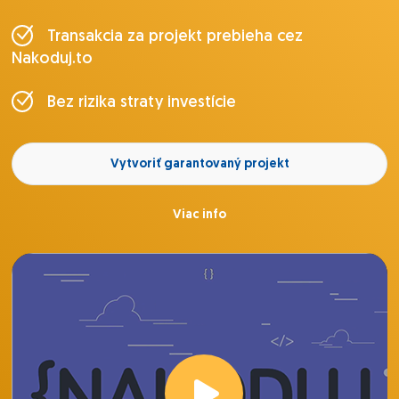
Transakcia za projekt prebieha cez
Nakoduj.to
Bez rizika straty investície
Vytvoriť garantovaný projekt
Viac info