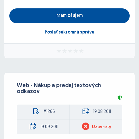
Mám záujem
Poslať súkromnú správu
Web - Nákup a predaj textových
odkazov
#1266
19.08.2011
19.09.2011
Uzavretý