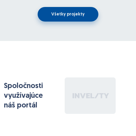
podklady k platbám. Čiže vie robiť aj faktúry, aj
cenové kalkulácie, má aj sekciu s produktami a
Všetky projekty
štatistikami - tieto oblasti však nepotrebujeme riešiť.
Objednávky môžu mať rôzne užívateľom zadané
statusy. Na niektoré statusy sú prepojené ďalšie
funkcie ako napríklad automatické odosielanie
emailov.
Systém eviduje dátum pridania objednávky do
systému.
V rámci úprav by sme potrebovali:
Spoločnosti
1. Napojiť na ďalšie statusy automatické odoslanie
využívajúce
emailov, t.j. keď bude objednávka v určitom statuse
dlhšie ako nejaký čas, systém automaticky odošle na
náš portál
emailovú adresu prednastavenú emailovú šablónu a
zaeviduje jej odoslanie ako zápis pri danej
objednávke.
-- táto funkcionalita už funguje pre pár statusov,