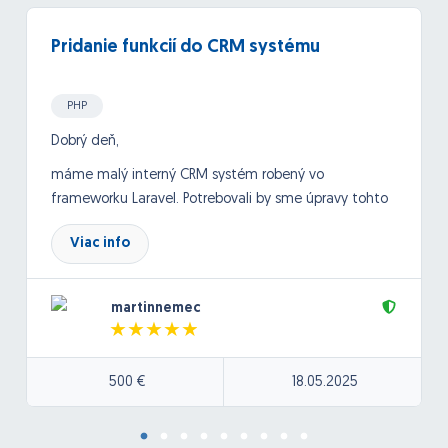
Pridanie funkcií do CRM systému
PHP
Dobrý deň,
máme malý interný CRM systém robený vo
frameworku Laravel. Potrebovali by sme úpravy tohto
systému a doladenie niektorých funkcií.
Viac info
Dokumentácia k nemu nie je, preto si uvedomujem,
že to môže byť komplikácia.
martinnemec
Systém je v podstate centrom na zber informácií z
cca 8 eshopov, kde príjmame informácie ohľadom
prijatých objednávok - meno a priezvisko, emailová
500 €
18.05.2025
adresa, výška objednávky, zdroj objednávky. Systém
im priraďuje číslo objednávky, ktoré potom dáva ako
VS na faktúry a cenové kalkulácie, ktoré posielam ako