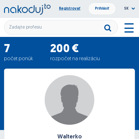
Registrovať
Prihlásiť
SK
7
200 €
počet ponúk
rozpočet na realizáciu
1215.86 €
priemerná ponuka
Walterko