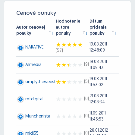
Cenové ponuky
Hodnotenie
Dátum
Autor cenovej
autora
pridania
ponuky
ponuky
ponuky
19.08.2011
NARATIVE
12:48:09
(57)
19.08.2011
(9)
A1media
11:09:43
19.08.2011
(5)
simplythewebst
11:53:02
21.08.2011
(0)
mtdigital
12:08:34
11.09.2011
(0)
Munchenista
11:46:53
28.01.2012
(0)
mjdj55