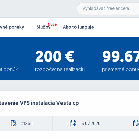
vné ponuky
Služby
Ako to funguje
200 €
99.6
t ponúk
rozpočet na realizáciu
priemerná ponu
avenie VPS instalacia Vesta cp
#12611
13.07.2020