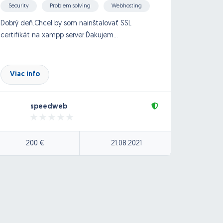
Security
Problem solving
Webhosting
Logo,
Photo
Dobrý deň.Chcel by som nainštalovať SSL
Zdraví
certifikát na xampp server.Ďakujem...
hledám 
vybral
jedné p
Vizuáln
Viac info
Viac
sítě, t
speedweb
200 €
21.08.2021