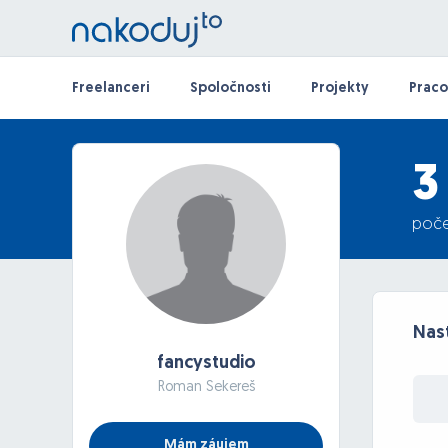
Freelanceri
Spoločnosti
Projekty
Praco
3
poče
Nast
fancystudio
Roman Sekereš
Mám záujem