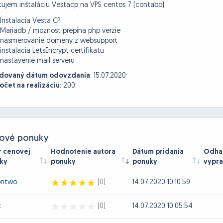
ujem inštaláciu Vestacp na VPS centos 7 (contabo).
Instalacia Vesta CP
Mariadb / moznost prepina php verzie
nasmerovanie domeny z websupport
instalacia LetsEncrypt certifikatu
nastavenie mail serveru
dovaný dátum odovzdania
:
15.07.2020
očet na realizáciu
:
200
ové ponuky
r cenovej
Hodnotenie autora
Dátum pridania
Odhad
ky
ponuky
ponuky
vypra
ontwo
(0)
14.07.2020 10:10:59
k
(0)
14.07.2020 10:05:54