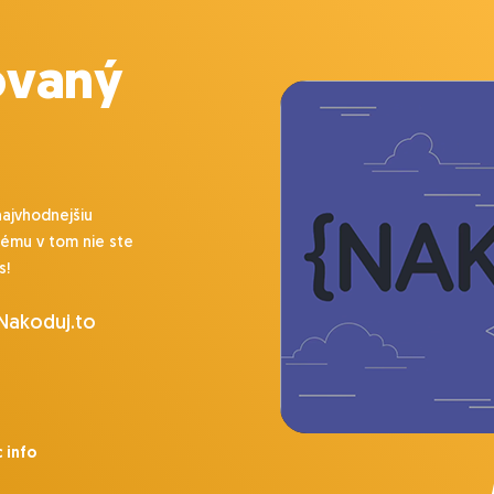
ovaný
najvhodnejšiu
lému v tom nie ste
s!
 Nakoduj.to
 info