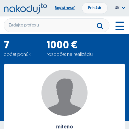
Registrovať
Prihlásiť
SK
7
1000 €
počet ponúk
rozpočet na realizáciu
412.86 €
priemerná ponuka
miteno