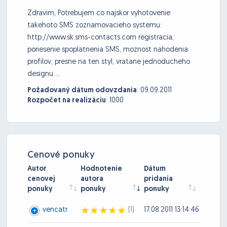
Zdravim, Potrebujem co najskor vyhotovenie
takehoto SMS zoznamovacieho systemu:
http://www.sk.sms-contacts.com registracia,
poriesenie spoplatnenia SMS, moznost nahodenia
profilov, presne na ten styl, vratane jednoducheho
designu ...
Požadovaný dátum odovzdania
:
09.09.2011
Rozpočet na realizáciu
:
1000
Cenové ponuky
Autor
Hodnotenie
Dátum
cenovej
autora
pridania
ponuky
ponuky
ponuky
vencatr
(1)
17.08.2011 13:14:46