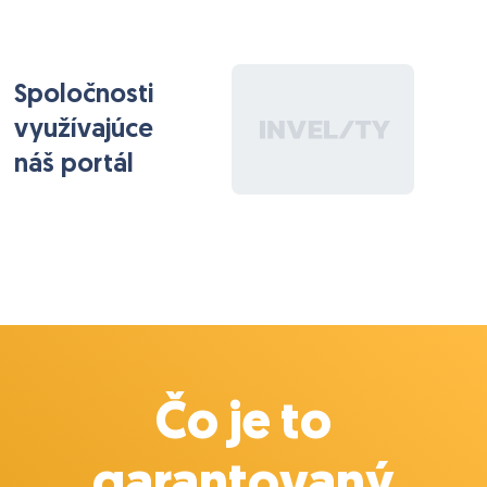
Spoločnosti
využívajúce
náš portál
Čo je to
garantovaný