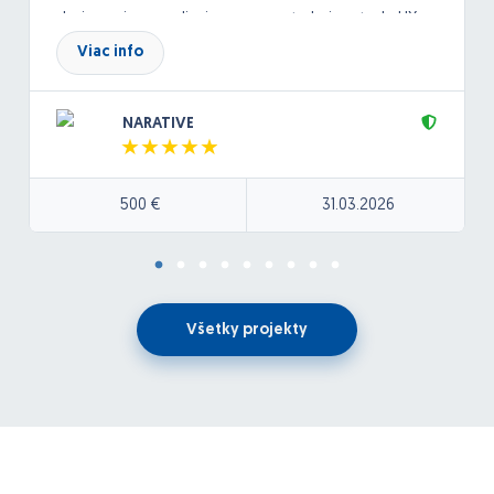
designu si uz zrealizujem sam. potrebujem teda UX
poradenstvo a navrh. Dolezite su skusenosti.
Viac info
NARATIVE
500 €
31.03.2026
Všetky projekty