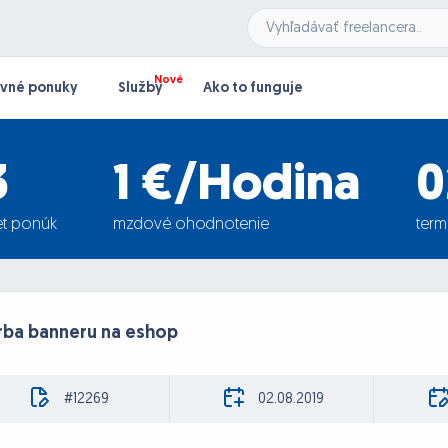
vné ponuky
Služby
Ako to funguje
3
1 €/Hodina
0
t ponúk
mzdové ohodnotenie
term
rba banneru na eshop
#12269
02.08.2019