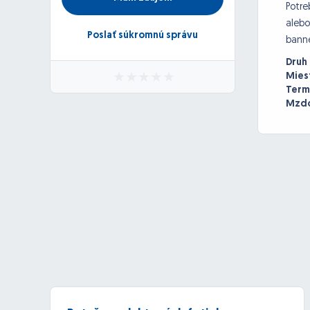
Potre
alebo
Poslať súkromnú správu
banne
Druh
Mies
Term
Mzdo