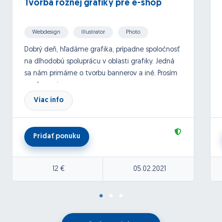
Tvorba rôznej grafiky pre e-shop
Webdesign
Illustrator
Photo
Creating banners
Dobrý deň, hľadáme grafika, prípadne spoloćnosť
na dlhodobú spoluprácu v oblasti grafiky. Jedná
sa nám primárne o tvorbu bannerov a iné. Prosím
o referencie.
Viac info
Pridať ponuku
12 €
05.02.2021