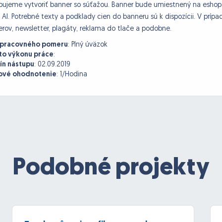
bujeme vytvoriť banner so súťažou. Banner bude umiestnený na eshop
 AI. Potrebné texty a podklady cien do banneru sú k dispozícii. V príp
rov, newsletter, plagáty, reklama do tlače a podobne.
 pracovného pomeru
:
Plný úväzok
to výkonu práce
:
ín nástupu
:
02.09.2019
vé ohodnotenie
:
1/Hodina
Podobné projekty