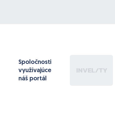
Jedná sa o prácu pre internetový obchod s
oblečením.
Spoločnosti
využívajúce
náš portál