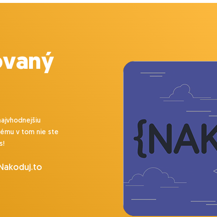
ovaný
najvhodnejšiu
lému v tom nie ste
s!
 Nakoduj.to