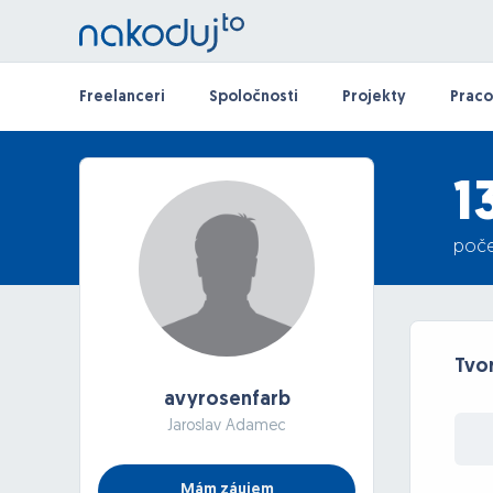
Freelanceri
Spoločnosti
Projekty
Praco
1
poče
Tvo
avyrosenfarb
Jaroslav Adamec
Mám záujem