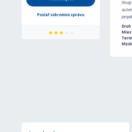
Ahojt
auten
Poslať súkromnú správu
proje
Druh
Mies
Term
Mzdo