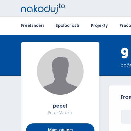
Freelanceri
Spoločnosti
Projekty
Praco
9
poče
Fro
pepe1
Peter Matejik
Mám záujem