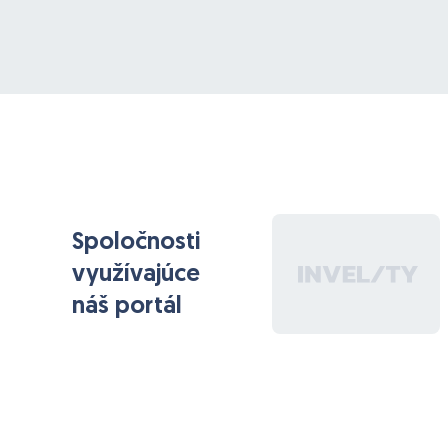
SŠ / VŠ vzdelanie technického zamerania
predošlú praxi na J2EE projektu analytické
myslenie a zodpovednosť samostatnosť,
spoľahlivosť, flexibilitu a zmysel pre tímovú prácu
ochotu k ďalšiemu vzdelávaniu
Požiadavky na prax: skúsenosť s technológiami
JavaEE, Spring, Hibernate, XML technológia, web
services, SQL, JPA, PostgreSQL znalosť frontend
Spoločnosti
Framework (GWT / SmartGwt) a metodológiu
vývoja (continuous integration, TDD, agilné
využívajúce
metodiky) znalosť Wicket, Maven, Jasper reports,
náš portál
Java Crypto API, JAXB, Design Patterns skúsenosť s
agilnými metódami vývoja SW (napr. SCRUM).
V pripade zaujmu nam prosim zanechajte
kontakt v komentari. Dakujem