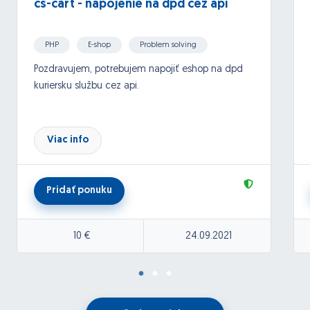
cs-cart - napojenie na dpd cez api
PHP
E-shop
Problem solving
API, Google API and others
XML, RSS, CSV, JSON
Pozdravujem, potrebujem napojiť eshop na dpd
kuriersku službu cez api.
Viac info
Pridať ponuku
10 €
24.09.2021