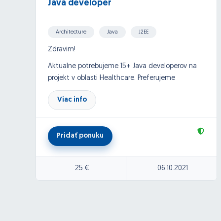
Java developer
Architecture
Java
J2EE
XML, RSS, CSV, JSON
Zdravim!
Aktualne potrebujeme 15+ Java developerov na
projekt v oblasti Healthcare. Preferujeme
prevazne medior a senior developerov.
Viac info
Fulltime/fullremote. Projekt pre oblasť
ZDRAVOTNÍCTVO s využitím aplikácií na
platforme J2EE (rozvoj NIS, systematizácia a
Pridať ponuku
archivácia zdravotnej dokumentácie, vývoj
aplikácie pre zdravotné registre alebo
spracovanie obrazovej dokumentácie pacientov
25 €
06.10.2021
a pod.).
Požiadavky:
JAVA Vývojári by mali spĺňať toto očakávanie: