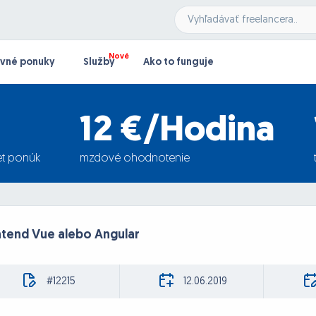
vné ponuky
Služby
Ako to funguje
12 €/Hodina
t ponúk
mzdové ohodnotenie
ntend Vue alebo Angular
#12215
12.06.2019