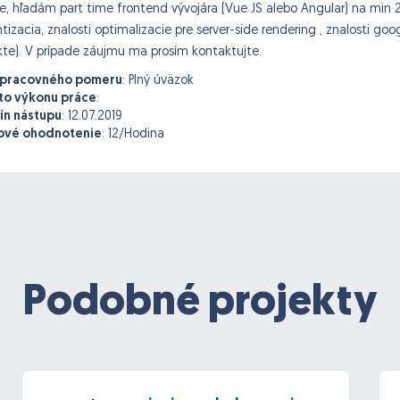
e, hľadám part time frontend vývojára (Vue JS alebo Angular) na min
tizacia, znalosti optimalizacie pre server-side rendering , znalosti goo
kte). V prípade záujmu ma prosím kontaktujte.
 pracovného pomeru
:
Plný úväzok
to výkonu práce
:
ín nástupu
:
12.07.2019
vé ohodnotenie
:
12/Hodina
Podobné projekty