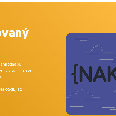
ovaný
najvhodnejšiu
lému v tom nie ste
s!
 Nakoduj.to