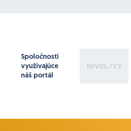
Ing. Petr Gresl
Spoločnosti
využívajúce
náš portál