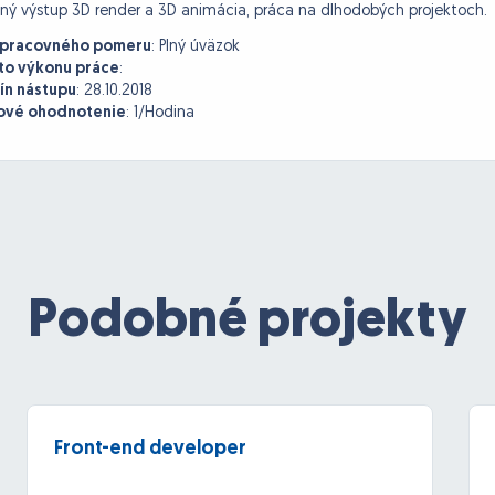
tný výstup 3D render a 3D animácia, práca na dlhodobých projektoch.
 pracovného pomeru
:
Plný úväzok
to výkonu práce
:
ín nástupu
:
28.10.2018
vé ohodnotenie
:
1/Hodina
Podobné projekty
Front-end developer