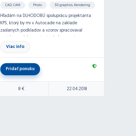
CAD, CAM
Photo
3D graphics, Rendering
3D gr
Hľadám na DLHODOBÚ spoluprácu projektanta
3D mod
KPS, ktorý by mi v Autocade na zaklade
výstupo
zaslanych podkladov a vzorov spracovaval
prevede
projektovu dokumentaciu. Jedna vacsinou o
medzin
rodinné domy, rekonstrukcie. Jednoducha, ale
Viac info
Viac
dolezita praca. Cena za odvedenu pracu
individualne dohodou.
Pridať ponuku
Pri
Idealne, ak by ste boli z okolia Piestan, Trnavy,
Nového Mesta nad Váhom.
Viac info ohladom projektov na www.rodinny-
8 €
22.04.2018
dom.eu