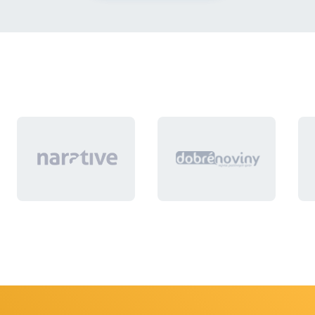
kontakt a referencie(ak nejaké máte)
Vďaka :)