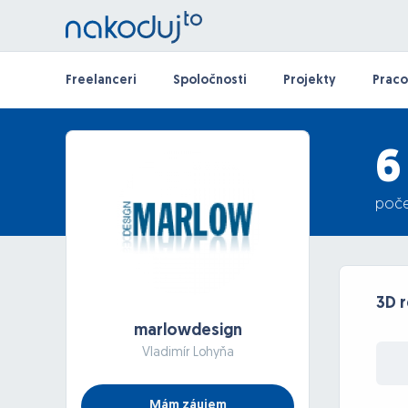
Freelanceri
Spoločnosti
Projekty
Praco
6
poče
3D 
marlowdesign
Vladimír Lohyňa
Mám záujem