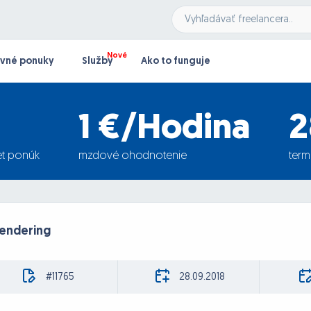
vné ponuky
Služby
Ako to funguje
1 €/Hodina
2
t ponúk
mzdové ohodnotenie
term
rendering
#11765
28.09.2018