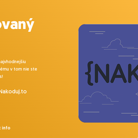
ovaný
najvhodnejšiu
lému v tom nie ste
s!
 Nakoduj.to
 info