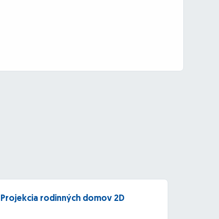
Projekcia rodinných domov 2D
3D m