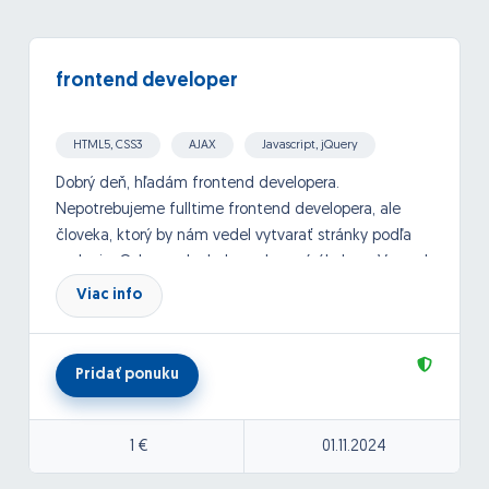
frontend developer
HTML5, CSS3
AJAX
Javascript, jQuery
Dobrý deň, hľadám frontend developera.
Nepotrebujeme fulltime frontend developera, ale
človeka, ktorý by nám vedel vytvarať stránky podľa
zadania. Odmena by bola vyplacaná úkolovo. Vopred
by sme sa stale dohodli na každom projekte.
Viac info
Ďakujem.
Pridať ponuku
1 €
01.11.2024