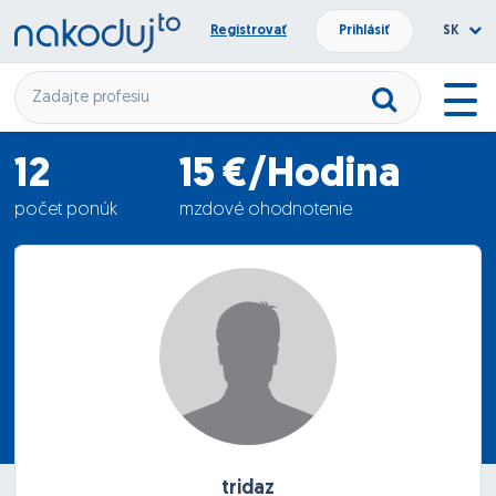
Registrovať
Prihlásiť
SK
12
15 €/Hodina
počet ponúk
mzdové ohodnotenie
19.08.2011
termín nástupu
tridaz