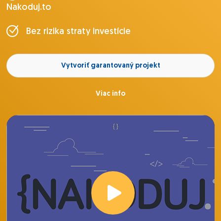
Nakoduj.to
Bez rizika straty investície
Vytvoriť garantovaný projekt
Viac info