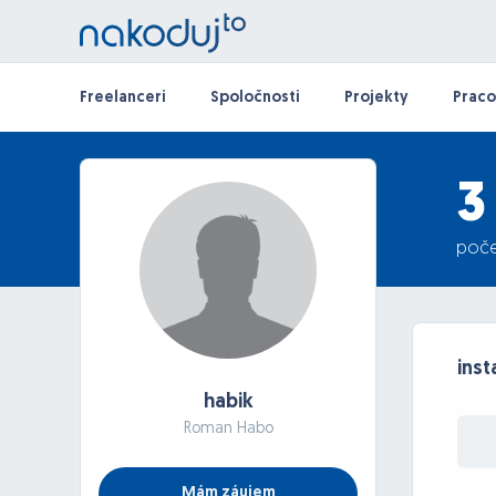
Freelanceri
Spoločnosti
Projekty
Praco
3
poče
inst
habik
Roman Habo
Mám záujem