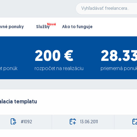
vné ponuky
Služby
Ako to funguje
200 €
28.3
t ponúk
rozpočet na realizáciu
priemerná ponu
alacia templatu
#1092
13.06.2011