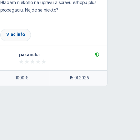
Hladam niekoho na upravu a spravu eshopu plus
Pre ná
propagaciu. Najde sa niekto?
program
účtovn
synchro
prípadn
Viac info
Viac
možnos
prestas
pakapuka
plus
1000 €
15.01.2026