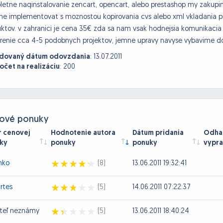
etne naqinstalovanie zencart, opencart, alebo prestashop my zakupi
ne implementovat s moznostou kopirovania cvs alebo xml vkladania 
ktov. v zahranici je cena 35€ zda sa nam vsak hodnejsia komunikacia 
renie cca 4-5 podobnych projektov, jemne upravy navyse vybavime 
dovaný dátum odovzdania
:
13.07.2011
očet na realizáciu
:
200
ové ponuky
r cenovej
Hodnotenie autora
Dátum pridania
Odhad
ky
ponuky
ponuky
vypra
nko
(8)
13.06.2011 19:32:41
rtes
(5)
14.06.2011 07:22:37
ateľ neznámy
(5)
13.06.2011 18:40:24