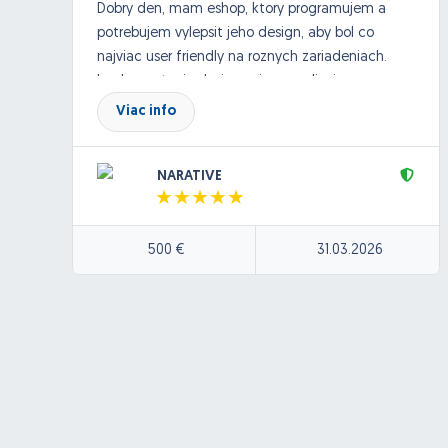
Dobry den, mam eshop, ktory programujem a
potrebujem vylepsit jeho design, aby bol co
najviac user friendly na roznych zariadeniach.
Implementaciu designu si uz zrealizujem sam.
potrebujem teda UX poradenstvo a navrh.
Viac info
Dolezite su skusenosti.
NARATIVE
500 €
31.03.2026