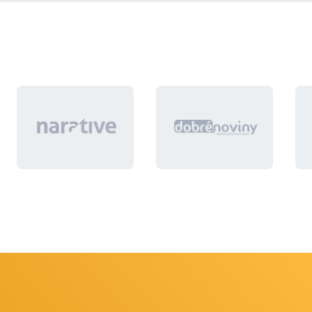
ale produkty, ktore už mám na webe nahodené
musia byt bez zmeny, tieto aktualizácie majú
meniť len skladové zásoby, pretože už nahodené
produkty na webe obsahujú aj Slovenský popis,
ktorý dodávateľ nedodáva a nahadzovali sa
manuálne.
Vopred ďakujem za ponuky.