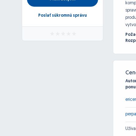
kompl
sprav
Poslať súkromnú správu
produ
vytvo
Poža
Rozp
Cen
Auto
ponu
erice
perpa
Užív