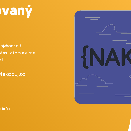
ovaný
najvhodnejšiu
lému v tom nie ste
s!
 Nakoduj.to
 info