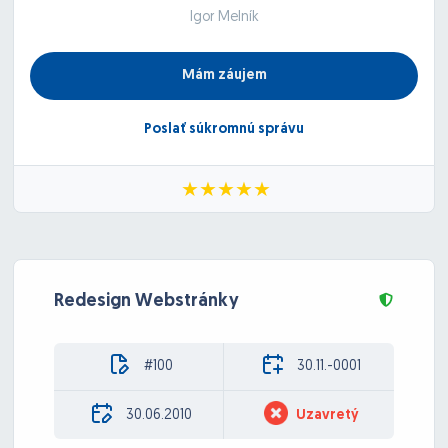
Igor Melník
Mám záujem
Poslať súkromnú správu
Redesign Webstránky
#100
30.11.-0001
30.06.2010
Uzavretý