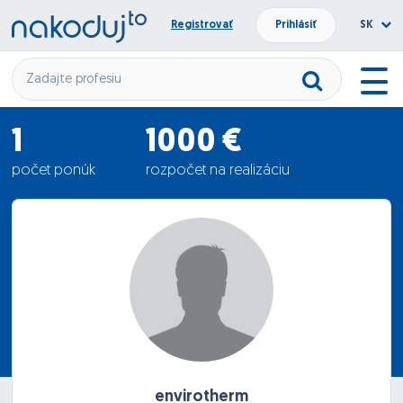
Registrovať
Prihlásiť
SK
1
1000 €
počet ponúk
rozpočet na realizáciu
600 €
priemerná ponuka
envirotherm