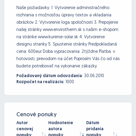
Naše požiadavky: 1. Vytvorenie administračného
rozhrania s možnosťou úpravy textov a vkladania
obrázkov 2. Vytvorenie loga spoločnosti 3. Prepojenie
našej stránky www.envirotherm.sk s našim e-shopom
na stránke www.kurenie-solar.sk 4. Vytvorenie
designu stranky 5. Spustenie stránky Predpokladaná
cena: 600eur Doba vypracovania: 2týždne Platba: v
hotovosti, prevodom na účet Poprosím Vás čo od nás
budete potrebovať na vykonanie zákazky.
Požadovaný dátum odovzdania
:
30.06.2010
Rozpočet na realizáciu
:
1000
Cenové ponuky
Autor
Hodnotenie
Dátum
cenovej
autora
pridania
ponuky
ponuky
ponuky