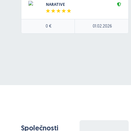
NARATIVE
architektúre (Azure).
Pôjde o jednoduchú appku, ktorá umožnú
užívateľom nahrať zvukovú nahrávku, z ktorej sa
0 €
01.02.2026
bude generovať text (speech to text), text sa
bude dať následne upraviť v textovom editore a
výsledný text sa následne bude dať generovať
ako zvuková nahrávka cez (klon hlasu) cez
Elevanlabs. Výsledná nahrávka sa bude ukladať
do DB.
Společnosti