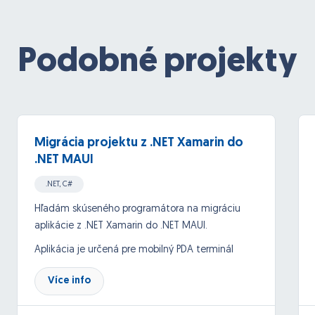
Podobné projekty
Migrácia projektu z .NET Xamarin do
.NET MAUI
.NET, C#
Hľadám skúseného programátora na migráciu
aplikácie z .NET Xamarin do .NET MAUI.
Aplikácia je určená pre mobilný PDA terminál
Zebra so systémom Android.
Více info
Komunikácia je cez webservice (SOAP)
Aplikácia obsahuje: