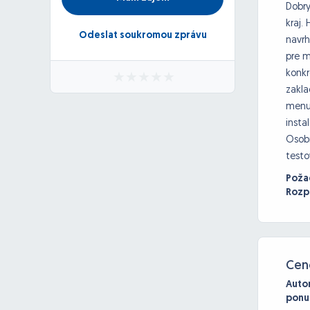
Dobry
kraj.
Odeslat soukromou zprávu
navrh
pre m
konkr
zakla
menu 
insta
Osobn
testo
Poža
Rozpo
Cen
Auto
ponu