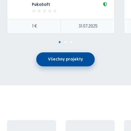
PukoSoft
okno s nastaveniami – ukladanie dát do
zariadenia
okno na prihlásenie – volanie webservice na
1 €
31.07.2025
overenie užívateľa
okno na čítanie čiarových kódov (pomocou Zebra
EMDK)
okno na zobrazenie informácii o výrobku po
naskenovaní čiarového kódu
Všechny projekty
okno na zosnímanie lokácie
okno na uloženie dát do databázy cez
webservice