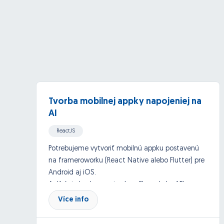
Tvorba mobilnej appky napojeniej na
AI
ReactJS
iOs aps (Xcode/Objective C/Swift/Cocoa)
Potrebujeme vytvoriť mobilnú appku postavenú
na frameroworku (React Native alebo Flutter) pre
Android
API, Google API and others
Android aj iOS.
Aplikácia bude napojená na ElevanLabs API a
Azure API - OpenAI.
Více info
Databáza: NoSQL databáza
Backend bude postavený na cloudovej