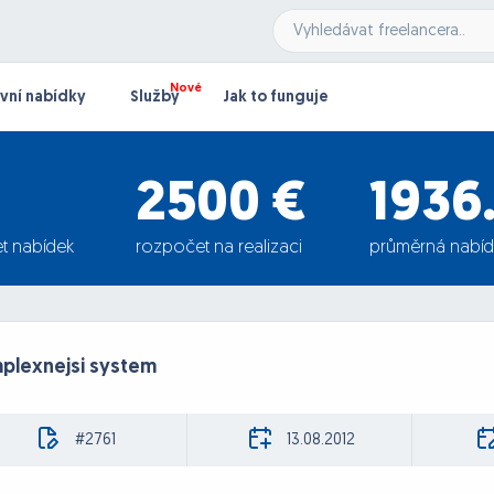
vní nabídky
Služby
Jak to funguje
2500 €
1936.
t nabídek
rozpočet na realizaci
průměrná nabíd
plexnejsi system
#2761
13.08.2012