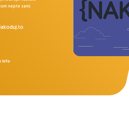
tom nejste sami.
Nakoduj.to
e info