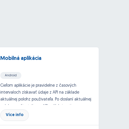
Mobilná aplikácia
Mobil
camer
Android
iOs aps (Xcode/Objective C/Swift/Cocoa)
Cieľom aplikácie je pravidelne z časových
Cieľ:
Vy
intervaloch získavať údaje z API na základe
desktop
ReactJS
API, Google API and others
aktuálnej polohz použivateľa. Po doslaní aktuálnej
služby 
polohy použivatelia na API aplikácia prijme
našej z
informácie, ktoré následne zobrazí na detailnej
registr
Více info
Více
podstránke. Pre viac informácií prosim
údaje z
kontaktovať email dole uvedený.
fotogra