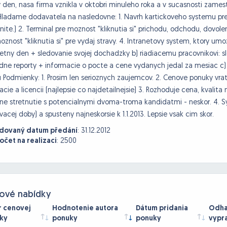
 den, nasa firma vznikla v oktobri minuleho roka a v sucasnosti zame
 Hladame dodavatela na nasledovne: 1. Navrh kartickoveho systemu pre
nite.) 2. Terminal pre moznost "kliknutia si" prichodu, odchodu, dovole
oznost "kliknutia si" pre vydaj stravy. 4. Intranetovy system, ktory um
etny den + sledovanie svojej dochadzky b) riadiacemu pracovnikovi: 
dne reporty + informacie o pocte a cene vydanych jedal za mesiac c)
Podmienky: 1. Prosim len serioznych zaujemcov. 2. Cenove ponuky vrat
lacie a licencii (najlepsie co najdetailnejsie) 3. Rozhoduje cena, kvali
e stretnutie s potencialnymi dvoma-troma kandidatmi - neskor. 4. S
vacej doby) a spusteny najneskorsie k 1.1.2013. Lepsie vsak cim skor.
dovaný datum předání
:
31.12.2012
čet na realizaci
:
2500
ové nabídky
r cenovej
Hodnotenie autora
Dátum pridania
Odha
ky
ponuky
ponuky
vypr