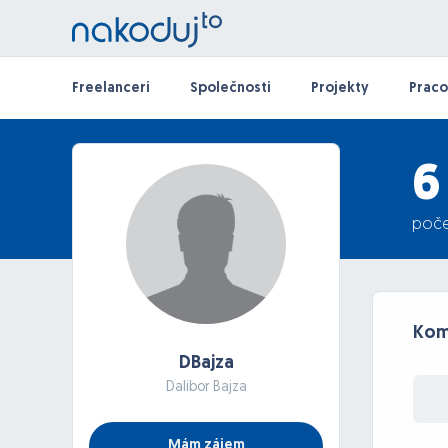
Freelanceri
Společnosti
Projekty
Praco
6
poče
Kom
DBajza
Dalibor Bajza
Mám zájem