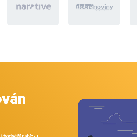
ován
ejvhodnější nabídku