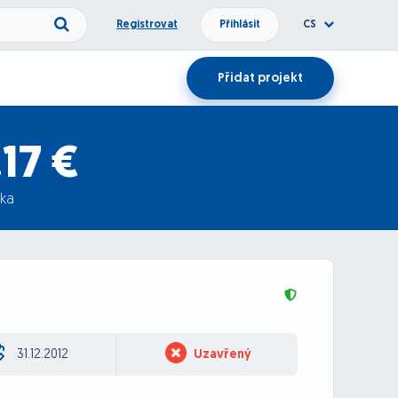
Registrovat
Přihlásit
CS
Přidat projekt
17 €
ka
31.12.2012
Uzavřený