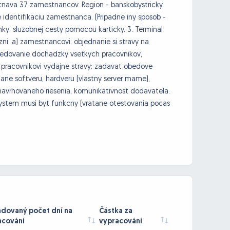
stnava 37 zamestnancov. Region - banskobystricky
 identifikaciu zamestnanca. (Pripadne iny sposob -
nky, sluzobnej cesty pomocou karticky. 3. Terminal
ozni: a) zamestnancovi: objednanie si stravy na
sledovanie dochadzky vsetkych pracovnikov,
 pracovnikovi vydajne stravy: zadavat obedove
ane softveru, hardveru (vlastny server mame),
ta navrhovaneho riesenia, komunikativnost dodavatela.
ystem musi byt funkcny (vratane otestovania pocas
dovaný počet dní na
Částka za
acování
vypracování