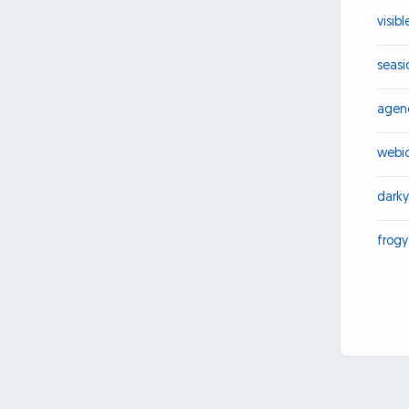
visib
seasi
agen
webi
darky
frogy