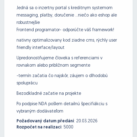
Jedná sa o inzertny portal s kreditnym systemom
messaging, platby, doručenie ...niečo ako eshop ale
robustnejšie
Frontend programator- odporúčte váš framework!
nativny optimalizovany kod ziadne cms, rýchly user
friendly interface/layout
Upredonostňujeme človeka s referenciami v
rovnakom alebo približnom segmente
-termín začatia čo najskôr, záujem o dlhodobú
spoluprácu
Bezodkladné začatie na projekte
Po podpise NDA pošlem detailnú špecifiákciu s
vybraným dodávateľom
Požadovaný datum předání
:
20.03.2026
Rozpočet na realizaci
:
5000