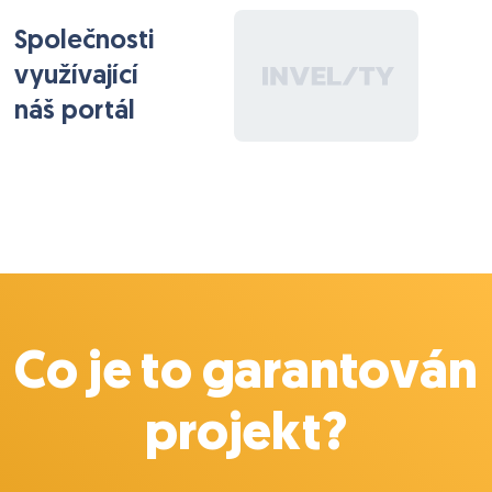
Společnosti
využívající
náš portál
Co je to garantován
projekt?