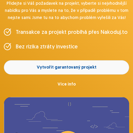
Přidejte si Váš požadavek na projekt, vyberte si nejvhodnější
nabídku pro Vás a myslete na to, že v případě problému v tom
nejste sami. Jsme tu na to abychom problém vyřešili za Vás!
Transakce za projekt probíhá přes Nakoduj.to
Bez rizika ztráty investice
Vytvořit garantovaný projekt
Více info