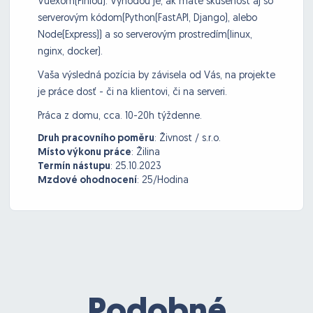
Vuexom(Piniou). Výhodou je, ak máte skúsenosť aj so
serverovým kódom(Python(FastAPI, Django), alebo
Node(Express)) a so serverovým prostredím(linux,
nginx, docker).
Vaša výsledná pozícia by závisela od Vás, na projekte
je práce dosť - či na klientovi, či na serveri.
Práca z domu, cca. 10-20h týždenne.
Druh pracovního poměru
:
Živnost / s.r.o.
Místo výkonu práce
:
Žilina
Termín nástupu
:
25.10.2023
Mzdové ohodnocení
:
25/Hodina