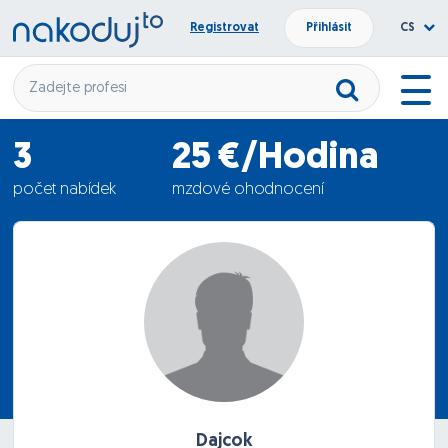
Registrovat
Přihlásit
CS
3
25 €/Hodina
počet nabídek
mzdové ohodnocení
25.10.2023
termín nástupu
Dajcok