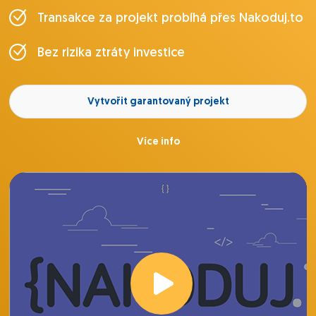
Transakce za projekt probíhá přes Nakoduj.to
Bez rizika ztráty investice
Vytvořit garantovaný projekt
Více info