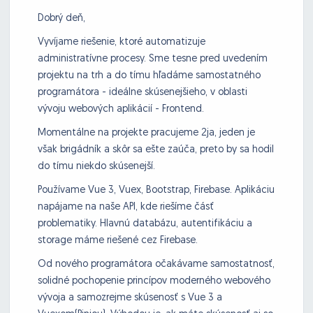
Dobrý deň,
Vyvíjame riešenie, ktoré automatizuje
administratívne procesy. Sme tesne pred uvedením
projektu na trh a do tímu hľadáme samostatného
programátora - ideálne skúsenejšieho, v oblasti
vývoju webových aplikácií - Frontend.
Momentálne na projekte pracujeme 2ja, jeden je
však brigádník a skôr sa ešte zaúča, preto by sa hodil
do tímu niekdo skúsenejší.
Používame Vue 3, Vuex, Bootstrap, Firebase. Aplikáciu
napájame na naše API, kde riešíme čásť
problematiky. Hlavnú databázu, autentifikáciu a
storage máme riešené cez Firebase.
Od nového programátora očakávame samostatnosť,
solidné pochopenie princípov moderného webového
vývoja a samozrejme skúsenosť s Vue 3 a