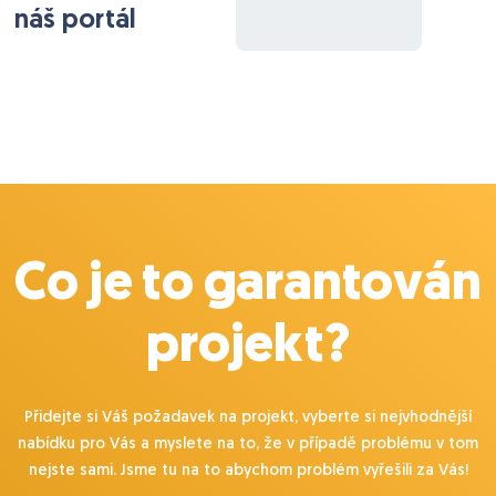
náš portál
Co je to garantován
projekt?
Přidejte si Váš požadavek na projekt, vyberte si nejvhodnější
nabídku pro Vás a myslete na to, že v případě problému v tom
nejste sami. Jsme tu na to abychom problém vyřešili za Vás!