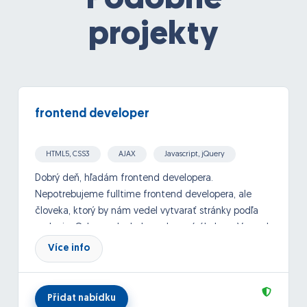
Podobné
projekty
frontend developer
HTML5, CSS3
AJAX
Javascript, jQuery
Dobrý deň, hľadám frontend developera.
Nepotrebujeme fulltime frontend developera, ale
človeka, ktorý by nám vedel vytvarať stránky podľa
zadania. Odmena by bola vyplacaná úkolovo. Vopred
by sme sa stale dohodli na každom projekte.
Více info
Ďakujem.
Přidat nabídku