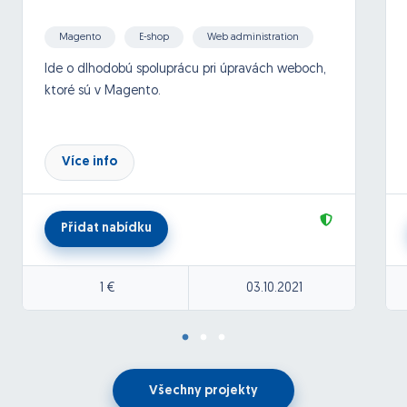
Magento
E-shop
Web administration
Problem solving
Ide o dlhodobú spoluprácu pri úpravách weboch,
ktoré sú v Magento.
Více info
Přidat nabídku
1 €
03.10.2021
Všechny projekty