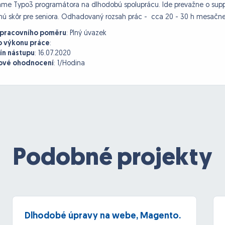
me Typo3 programátora na dlhodobú spoluprácu. Ide prevažne o suppor
ú skôr pre seniora. Odhadovaný rozsah prác - cca 20 - 30 h mesačne
 pracovního poměru
:
Plný úvazek
o výkonu práce
:
ín nástupu
:
16.07.2020
vé ohodnocení
:
1/Hodina
Podobné projekty
Dlhodobé úpravy na webe, Magento.