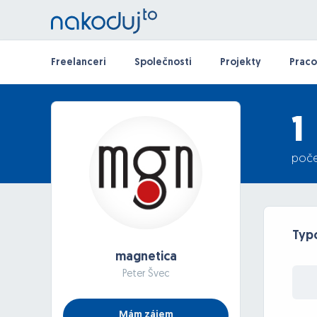
Freelanceri
Společnosti
Projekty
Praco
1
poče
Typ
magnetica
Peter Švec
Mám zájem