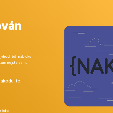
ován
ejvhodnější nabídku
tom nejste sami.
Nakoduj.to
e info