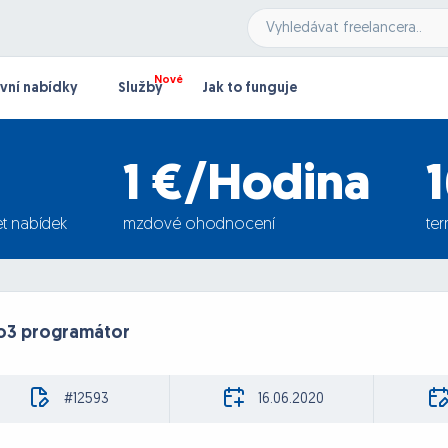
vní nabídky
Služby
Jak to funguje
1 €/Hodina
t nabídek
mzdové ohodnocení
te
o3 programátor
#12593
16.06.2020