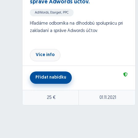
správe Adwords účtov.
AdWords, Etarget, PPC
Hľadáme odborníka na dlhodobú spoluprácu pri
zakladaní a správe Adwords účtov.
Více info
Přidat nabídku
25 €
01.11.2021