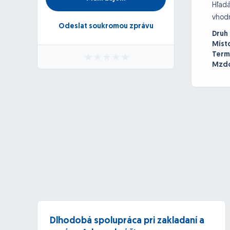
Hľadá
vhodn
Odeslat soukromou zprávu
Druh
Míst
Term
Mzdo
Dlhodobá spolupráca pri zakladaní a