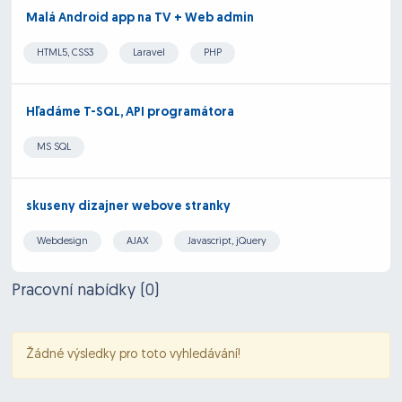
Malá Android app na TV + Web admin
HTML5, CSS3
Laravel
PHP
Hľadáme T-SQL, API programátora
MS SQL
skuseny dizajner webove stranky
Webdesign
AJAX
Javascript, jQuery
Pracovní nabídky (
0
)
Žádné výsledky pro toto vyhledávání!